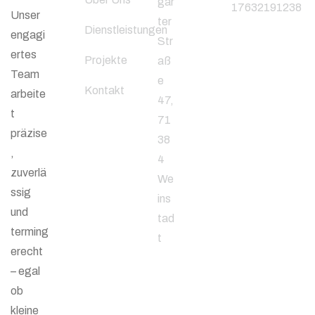
gar
17632191238
Unser
ter
Dienstleistungen
engagi
Str
Folgen
ertes
Projekte
aß
Sie uns
Team
e
Kontakt
arbeite
47,
t
71
präzise
38
, ​​
4
zuverlä
We
ssig
ins
und
tad
terming
t
erecht
– egal
ob
E-Mail-
kleine