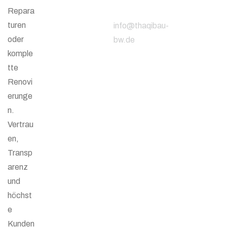
Adresse
Repara
turen
info@thaqibau-
oder
bw.de
komple
tte
Renovi
erunge
n.
Vertrau
en,
Transp
arenz
und
höchst
e
Kunden